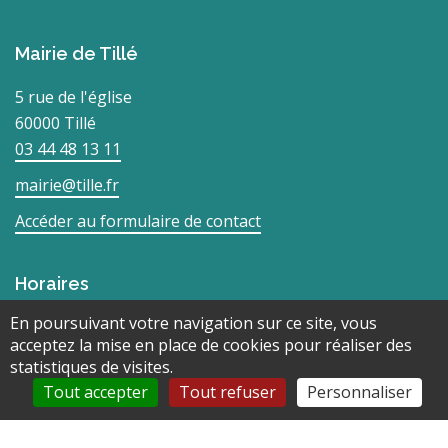
Mairie de Tillé
5 rue de l'église
60000 Tillé
03 44 48 13 11
mairie@tille.fr
Accéder au formulaire de contact
Horaires
En poursuivant votre navigation sur ce site, vous
Lundi : Fermé | 16h00-18h00
acceptez la mise en place de cookies pour réaliser des
Mardi : Fermé
statistiques de visites.
Mercredi : 10h00-12h00 | 16h00-18h00
Tout accepter
Tout refuser
Personnaliser
Jeudi : Fermé
Vendredi : Fermé | 16h00-18h00